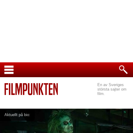
En av Sveriges
största sajter om
film.
Aktuellt på bio: