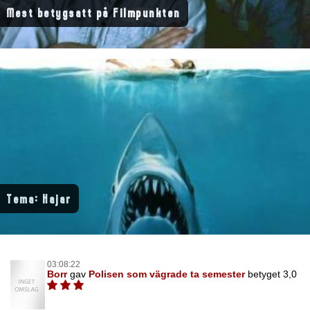
Mest betygsatt på Filmpunkten
Tema: Hajar
03:08:22
Borr
gav
Polisen som vägrade ta semester
betyget 3,0