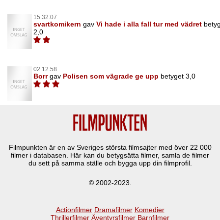
15:32:07
svartkomikern
gav
Vi hade i alla fall tur med vädret
bety
2,0
02:12:58
Borr
gav
Polisen som vägrade ge upp
betyget 3,0
Filmpunkten är en av Sveriges största filmsajter med över
22 000
filmer i databasen. Här kan du betygsätta filmer, samla de filmer
du sett på samma ställe och bygga upp din filmprofil.
© 2002-2023.
Actionfilmer
Dramafilmer
Komedier
Thrillerfilmer
Äventyrsfilmer
Barnfilmer