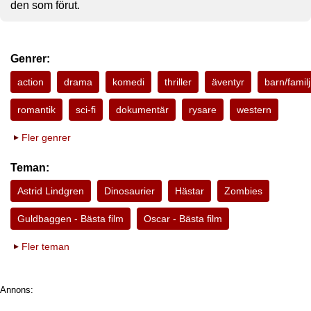
den som förut.
Genrer:
action
drama
komedi
thriller
äventyr
barn/familj
romantik
sci-fi
dokumentär
rysare
western
Fler genrer
Teman:
Astrid Lindgren
Dinosaurier
Hästar
Zombies
Guldbaggen - Bästa film
Oscar - Bästa film
Fler teman
Annons: