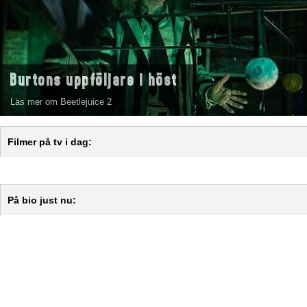
Burtons uppföljare i höst
Läs mer om Beetlejuice 2
Filmer på tv i dag:
På bio just nu: