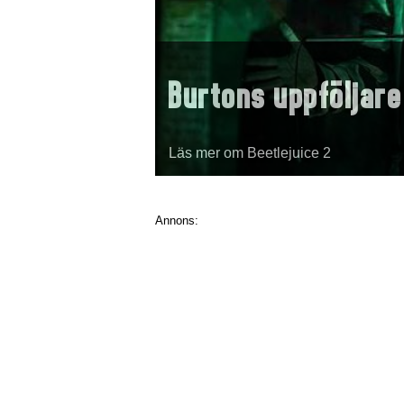
Burtons uppföljare
Läs mer om Beetlejuice 2
Annons: