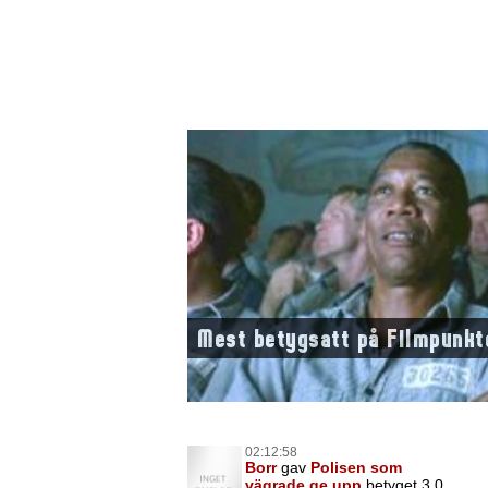
Mest betygsatt på Filmpunkt
02:12:58
Borr
gav
Polisen som
vägrade ge upp
betyget 3,0