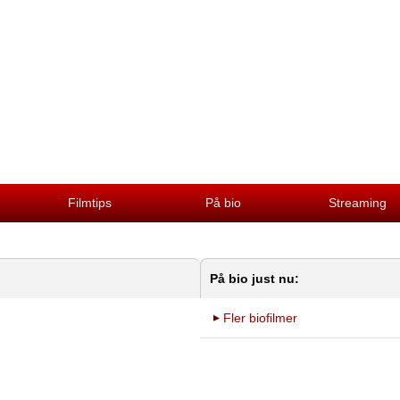
Filmtips
På bio
Streaming
På bio just nu:
Fler biofilmer