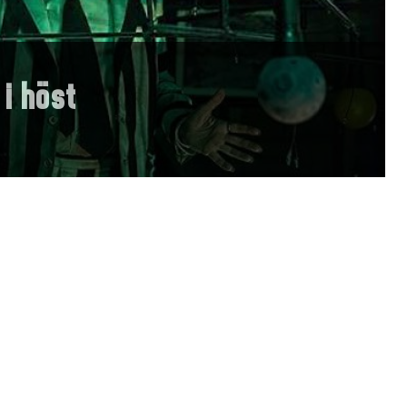
 i höst