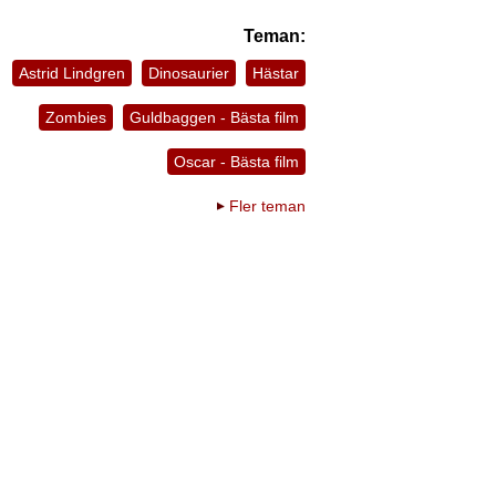
Teman:
Astrid Lindgren
Dinosaurier
Hästar
Zombies
Guldbaggen - Bästa film
Oscar - Bästa film
Fler teman