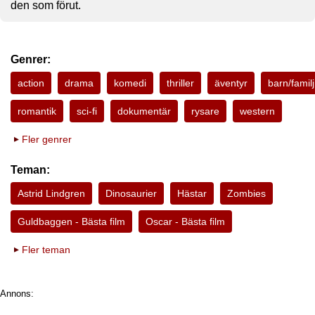
den som förut.
Genrer:
action
drama
komedi
thriller
äventyr
barn/familj
romantik
sci-fi
dokumentär
rysare
western
Fler genrer
Teman:
Astrid Lindgren
Dinosaurier
Hästar
Zombies
Guldbaggen - Bästa film
Oscar - Bästa film
Fler teman
Annons: