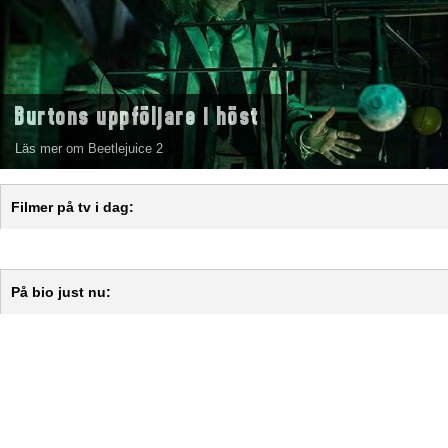
Burtons uppföljare i höst
Läs mer om Beetlejuice 2
Filmer på tv i dag:
På bio just nu: