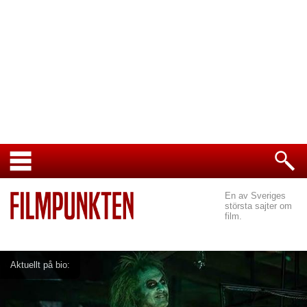
En av Sveriges
största sajter om
film.
Aktuellt på bio: