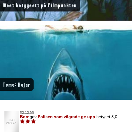
Mest betygsatt på Filmpunkten
Tema: Hajar
02:12:58
Borr
gav
Polisen som vägrade ge upp
betyget 3,0