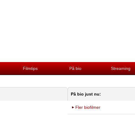
Filmtips
På bio
Streaming
På bio just nu:
Fler biofilmer