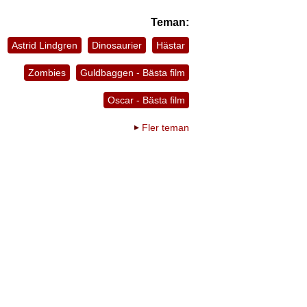
Teman:
Astrid Lindgren
Dinosaurier
Hästar
Zombies
Guldbaggen - Bästa film
Oscar - Bästa film
Fler teman