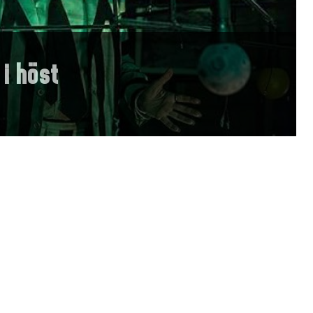
 i höst