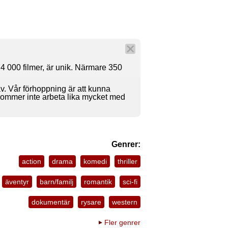
4 000 filmer, är unik. Närmare 350
av. Vår förhoppning är att kunna
 kommer inte arbeta lika mycket med
Genrer:
action
drama
komedi
thriller
äventyr
barn/familj
romantik
sci-fi
dokumentär
rysare
western
Fler genrer