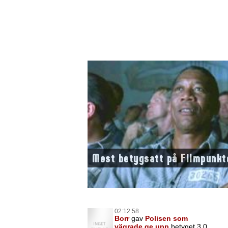
Mest betygsatt på Filmpunkt
02:12:58
Borr
gav
Polisen som
vägrade ge upp
betyget 3,0