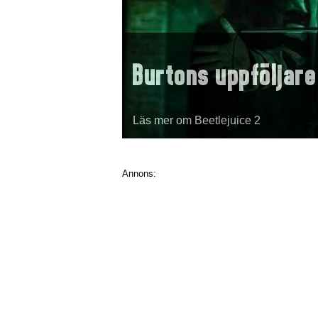
Burtons uppföljare
Läs mer om Beetlejuice 2
Annons: