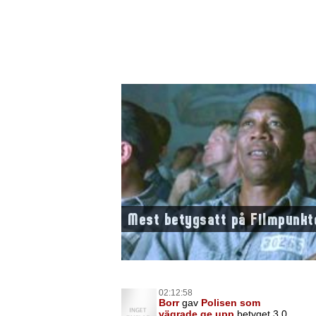
Mest betygsatt på Filmpunkt
02:12:58
Borr
gav
Polisen som
vägrade ge upp
betyget 3,0