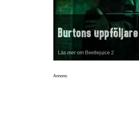
Burtons uppföljare
Läs mer om Beetlejuice 2
Annons: