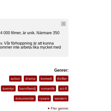
4 000 filmer, är unik. Närmare 350
av. Vår förhoppning är att kunna
 kommer inte arbeta lika mycket med
Genrer:
action
drama
komedi
thriller
äventyr
barn/familj
romantik
sci-fi
dokumentär
rysare
western
Fler genrer