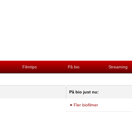
Filmtips
På bio
Streaming
På bio just nu:
Fler biofilmer