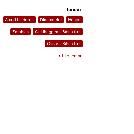
Teman:
Astrid Lindgren
Dinosaurier
Hästar
Zombies
Guldbaggen - Bästa film
Oscar - Bästa film
Fler teman