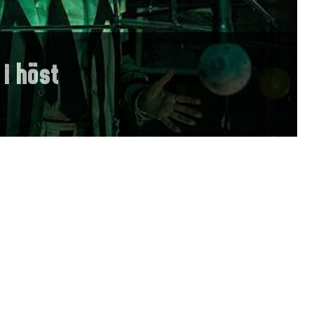
 i höst