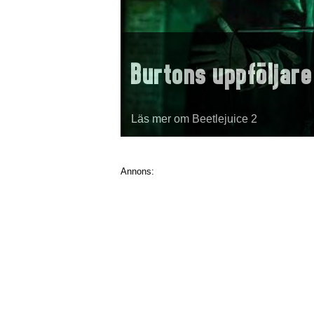
Burtons uppföljare
Läs mer om Beetlejuice 2
Annons: