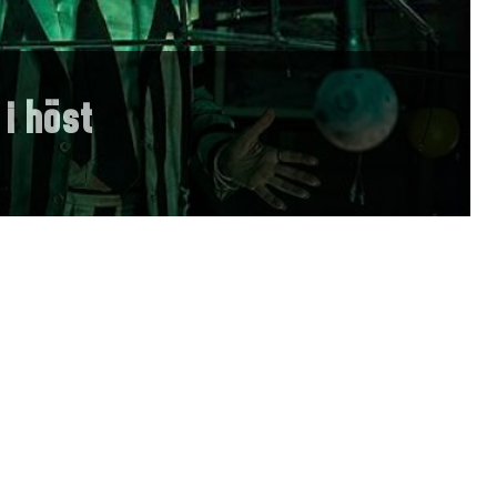
 i höst