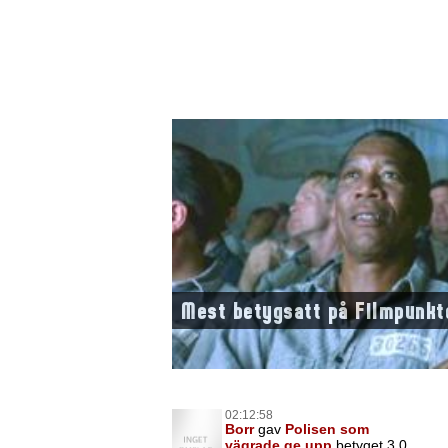
Mest betygsatt på Filmpunkt
02:12:58
Borr
gav
Polisen som
vägrade ge upp
betyget 3,0