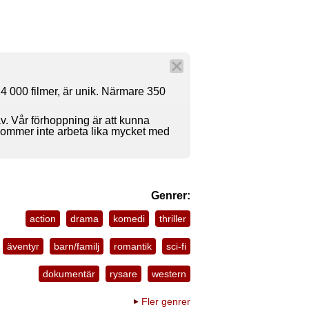
4 000 filmer, är unik. Närmare 350
av. Vår förhoppning är att kunna
 kommer inte arbeta lika mycket med
Genrer:
action
drama
komedi
thriller
äventyr
barn/familj
romantik
sci-fi
dokumentär
rysare
western
Fler genrer