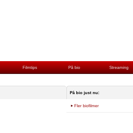
Filmtips
På bio
Streaming
På bio just nu:
Fler biofilmer