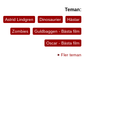
Teman:
Astrid Lindgren
Dinosaurier
Hästar
Zombies
Guldbaggen - Bästa film
Oscar - Bästa film
Fler teman