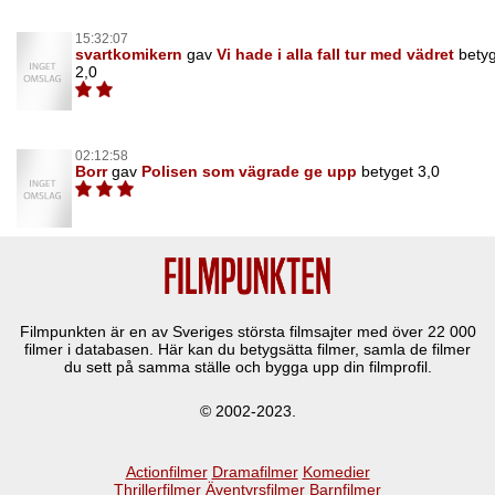
15:32:07
svartkomikern
gav
Vi hade i alla fall tur med vädret
bety
2,0
02:12:58
Borr
gav
Polisen som vägrade ge upp
betyget 3,0
Filmpunkten är en av Sveriges största filmsajter med över
22 000
filmer i databasen. Här kan du betygsätta filmer, samla de filmer
du sett på samma ställe och bygga upp din filmprofil.
© 2002-2023.
Actionfilmer
Dramafilmer
Komedier
Thrillerfilmer
Äventyrsfilmer
Barnfilmer