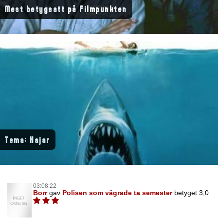
Mest betygsatt på Filmpunkten
Tema: Hajar
03:08:22
Borr
gav
Polisen som vägrade ta semester
betyget 3,0