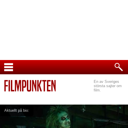
En av Sveriges
största sajter om
film.
Aktuellt på bio: