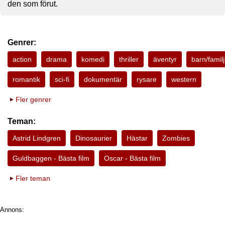
den som förut.
Genrer:
action
drama
komedi
thriller
äventyr
barn/familj
romantik
sci-fi
dokumentär
rysare
western
Fler genrer
Teman:
Astrid Lindgren
Dinosaurier
Hästar
Zombies
Guldbaggen - Bästa film
Oscar - Bästa film
Fler teman
Annons: