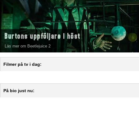
Burtons uppföljare i höst
Läs mer om Beetlejuice 2
Filmer på tv i dag:
På bio just nu: