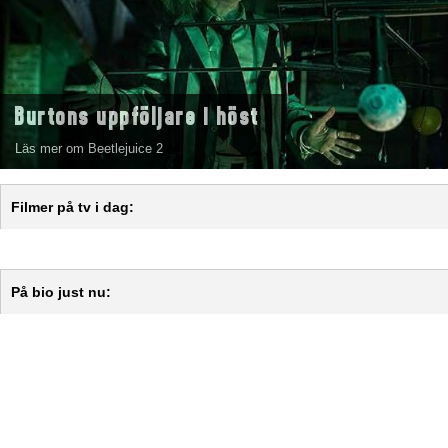
Burtons uppföljare i höst
Läs mer om Beetlejuice 2
Filmer på tv i dag:
På bio just nu: