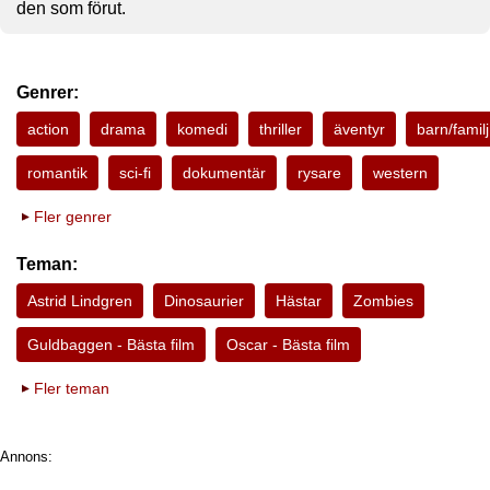
den som förut.
Genrer:
action
drama
komedi
thriller
äventyr
barn/familj
romantik
sci-fi
dokumentär
rysare
western
Fler genrer
Teman:
Astrid Lindgren
Dinosaurier
Hästar
Zombies
Guldbaggen - Bästa film
Oscar - Bästa film
Fler teman
Annons: