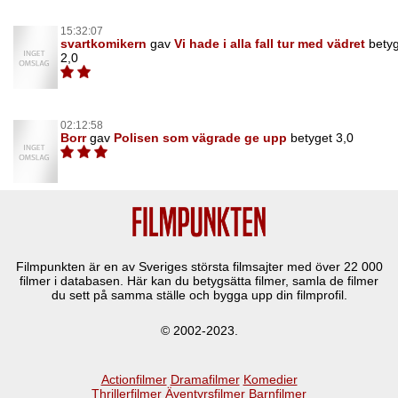
15:32:07
svartkomikern
gav
Vi hade i alla fall tur med vädret
bety
2,0
02:12:58
Borr
gav
Polisen som vägrade ge upp
betyget 3,0
Filmpunkten är en av Sveriges största filmsajter med över
22 000
filmer i databasen. Här kan du betygsätta filmer, samla de filmer
du sett på samma ställe och bygga upp din filmprofil.
© 2002-2023.
Actionfilmer
Dramafilmer
Komedier
Thrillerfilmer
Äventyrsfilmer
Barnfilmer