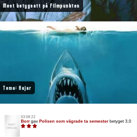
Mest betygsatt på Filmpunkten
Tema: Hajar
03:08:22
Borr
gav
Polisen som vägrade ta semester
betyget 3,0