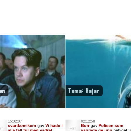
en
Tema: Hajar
15:32:07
02:12:58
svartkomikern
gav
Vi hade i
Borr
gav
Polisen som
alla fall tur med vädret
vägrade ge upp
betyget 3