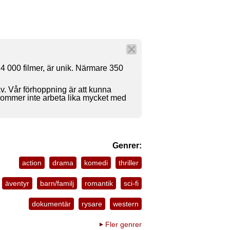
4 000 filmer, är unik. Närmare 350
av. Vår förhoppning är att kunna
 kommer inte arbeta lika mycket med
Genrer:
action
drama
komedi
thriller
äventyr
barn/familj
romantik
sci-fi
dokumentär
rysare
western
Fler genrer