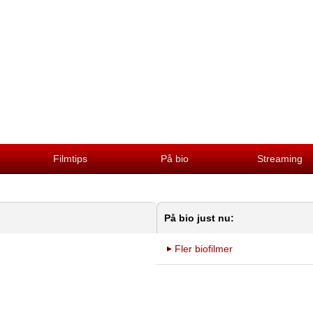
Filmtips
På bio
Streaming
På bio just nu:
Fler biofilmer