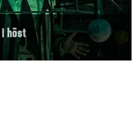
 i höst