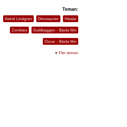
Teman:
Astrid Lindgren
Dinosaurier
Hästar
Zombies
Guldbaggen - Bästa film
Oscar - Bästa film
Fler teman