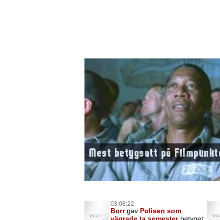
Mest betygsatt på Filmpunkt
03:08:22
Borr
gav
Polisen som
vägrade ta semester
betyget