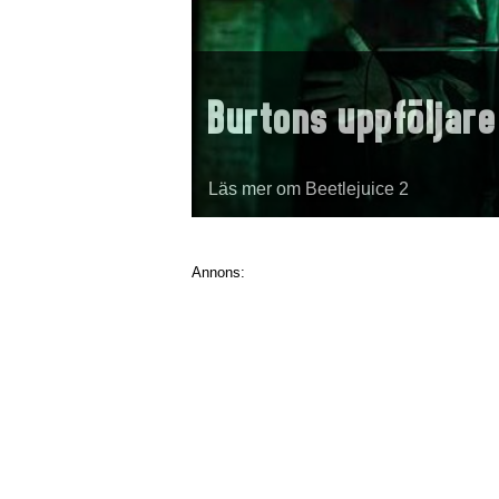
Burtons uppföljare
Läs mer om Beetlejuice 2
Annons: