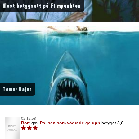
Mest betygsatt på Filmpunkten
Tema: Hajar
02:12:58
Borr
gav
Polisen som vägrade ge upp
betyget 3,0