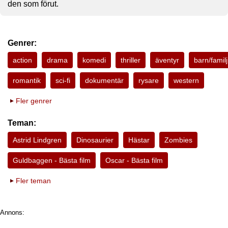
den som förut.
Genrer:
action
drama
komedi
thriller
äventyr
barn/familj
romantik
sci-fi
dokumentär
rysare
western
Fler genrer
Teman:
Astrid Lindgren
Dinosaurier
Hästar
Zombies
Guldbaggen - Bästa film
Oscar - Bästa film
Fler teman
Annons: