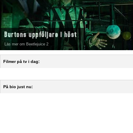
Burtons uppföljare i höst
Läs mer om Beetlejuice 2
Filmer på tv i dag:
På bio just nu: