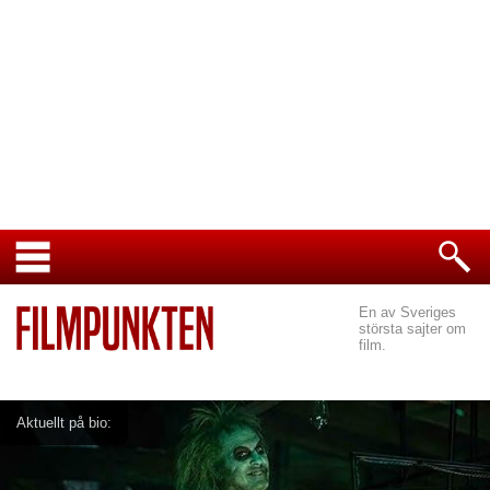
En av Sveriges
största sajter om
film.
Aktuellt på bio: