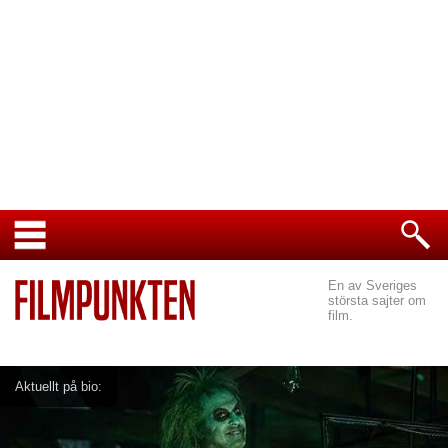
En av Sveriges
största sajter om
film.
Aktuellt på bio: