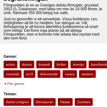
Filmpunkten är en av Sveriges äldsta filmsajter, grundad
2002 (!). Databasen, med fakta om mer än 24 000 filmer, är
unik. Närmare 350 000 betyg har satts.
Just nu genomför vi ett serverbyte. Vissa funktioner, t.ex.
möjligheten att bli ny medlem, har stängas av. Vår
förhoppning är att kunna återinföra funktionerna så snart
som möligt. Det finns inga planer på att stänga
Filmpunkten, men vi kommer inte arbeta lika mycket med
den som förut.
Genrer:
action
drama
komedi
thriller
äventyr
barn/familj
romantik
sci-fi
dokumentär
rysare
western
Fler genrer
Teman:
Astrid Lindgren
Dinosaurier
Hästar
Zombies