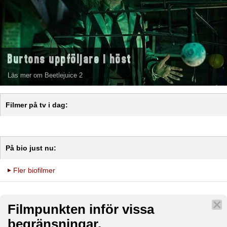
Burtons uppföljare i höst
Läs mer om Beetlejuice 2
Filmer på tv i dag:
På bio just nu:
Fler biofilmer
Filmpunkten inför vissa
begränsningar.