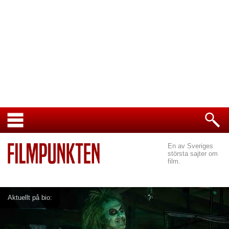
En av Sveriges
största sajter om
film.
Aktuellt på bio: