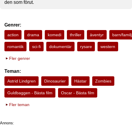
den som förut.
Genrer:
action
drama
komedi
thriller
äventyr
barn/familj
romantik
sci-fi
dokumentär
rysare
western
Fler genrer
Teman:
Astrid Lindgren
Dinosaurier
Hästar
Zombies
Guldbaggen - Bästa film
Oscar - Bästa film
Fler teman
Annons: