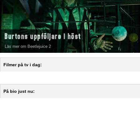
Burtons uppföljare i höst
Läs mer om Beetlejuice 2
Filmer på tv i dag:
På bio just nu: