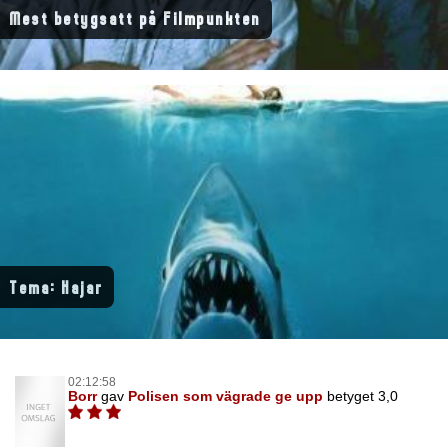
Mest betygsatt på Filmpunkten
Tema: Hajar
02:12:58
Borr
gav
Polisen som vägrade ge upp
betyget 3,0