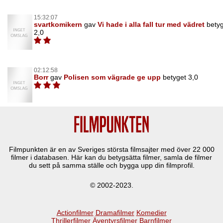
15:32:07
svartkomikern
gav
Vi hade i alla fall tur med vädret
bety
2,0
02:12:58
Borr
gav
Polisen som vägrade ge upp
betyget 3,0
Filmpunkten är en av Sveriges största filmsajter med över
22 000
filmer i databasen. Här kan du betygsätta filmer, samla de filmer
du sett på samma ställe och bygga upp din filmprofil.
© 2002-2023.
Actionfilmer
Dramafilmer
Komedier
Thrillerfilmer
Äventyrsfilmer
Barnfilmer