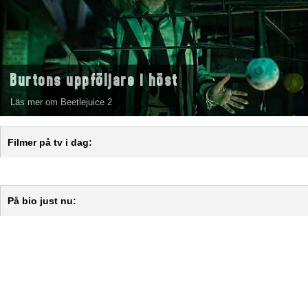
Burtons uppföljare i höst
Läs mer om Beetlejuice 2
Filmer på tv i dag:
På bio just nu: