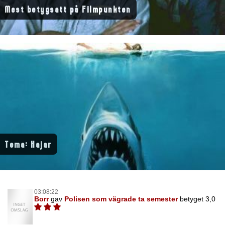
Mest betygsatt på Filmpunkten
Tema: Hajar
03:08:22
Borr
gav
Polisen som vägrade ta semester
betyget 3,0