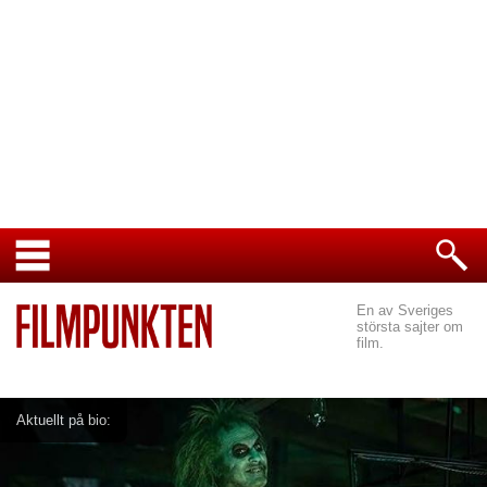
En av Sveriges
största sajter om
film.
Aktuellt på bio: