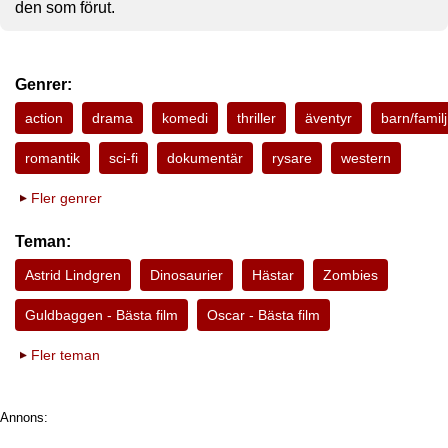
den som förut.
Genrer:
action
drama
komedi
thriller
äventyr
barn/familj
romantik
sci-fi
dokumentär
rysare
western
Fler genrer
Teman:
Astrid Lindgren
Dinosaurier
Hästar
Zombies
Guldbaggen - Bästa film
Oscar - Bästa film
Fler teman
Annons: