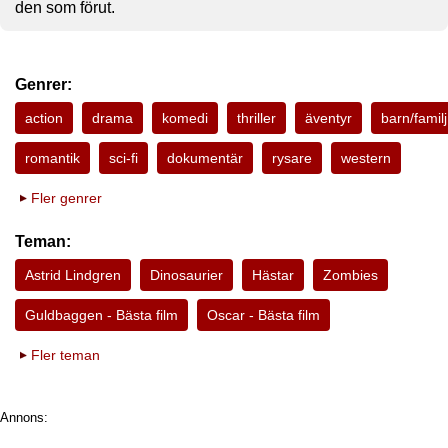
den som förut.
Genrer:
action
drama
komedi
thriller
äventyr
barn/familj
romantik
sci-fi
dokumentär
rysare
western
Fler genrer
Teman:
Astrid Lindgren
Dinosaurier
Hästar
Zombies
Guldbaggen - Bästa film
Oscar - Bästa film
Fler teman
Annons: