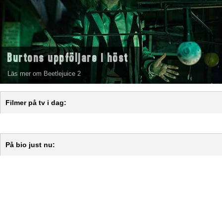
Burtons uppföljare i höst
Läs mer om Beetlejuice 2
Filmer på tv i dag:
På bio just nu: