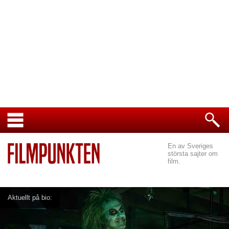
En av Sveriges
största sajter om
film.
Aktuellt på bio: