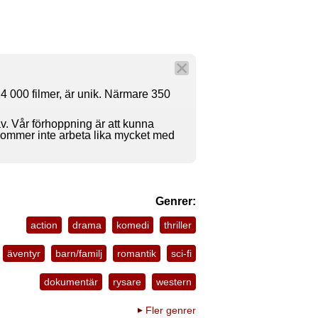
4 000 filmer, är unik. Närmare 350
av. Vår förhoppning är att kunna
 kommer inte arbeta lika mycket med
Genrer:
action
drama
komedi
thriller
äventyr
barn/familj
romantik
sci-fi
dokumentär
rysare
western
Fler genrer