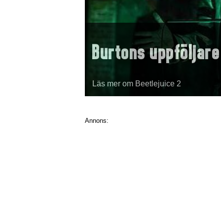
Burtons uppföljare
Läs mer om Beetlejuice 2
Annons: