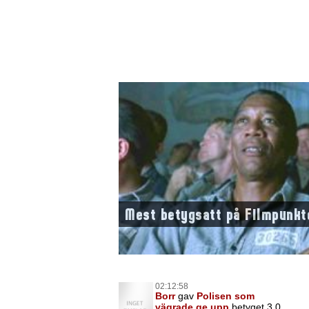
Mest betygsatt på Filmpunkt
02:12:58
Borr
gav
Polisen som
vägrade ge upp
betyget 3,0