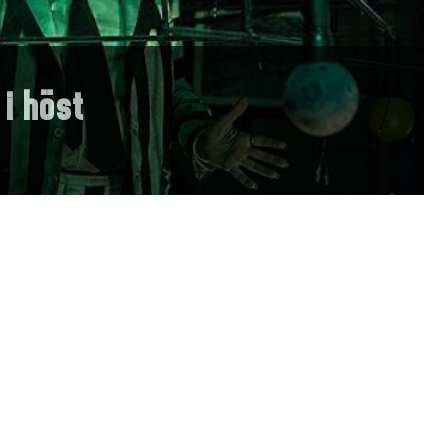
 i höst