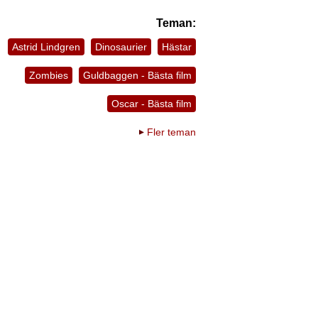
Teman:
Astrid Lindgren
Dinosaurier
Hästar
Zombies
Guldbaggen - Bästa film
Oscar - Bästa film
Fler teman