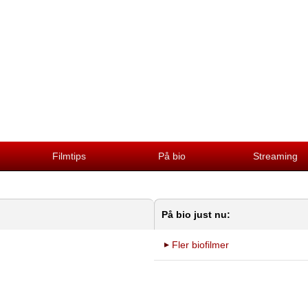
Filmtips
På bio
Streaming
På bio just nu:
Fler biofilmer