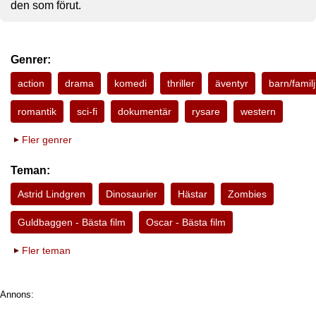
den som förut.
Genrer:
action
drama
komedi
thriller
äventyr
barn/familj
romantik
sci-fi
dokumentär
rysare
western
Fler genrer
Teman:
Astrid Lindgren
Dinosaurier
Hästar
Zombies
Guldbaggen - Bästa film
Oscar - Bästa film
Fler teman
Annons: