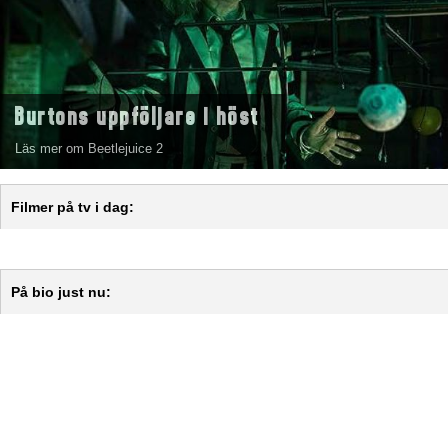
Burtons uppföljare i höst
Läs mer om Beetlejuice 2
Filmer på tv i dag:
På bio just nu: