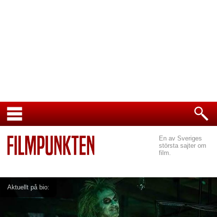
En av Sveriges
största sajter om
film.
Aktuellt på bio: