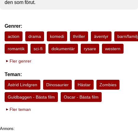
den som förut.
Genrer:
action
drama
komedi
thriller
äventyr
barn/familj
romantik
sci-fi
dokumentär
rysare
western
Fler genrer
Teman:
Astrid Lindgren
Dinosaurier
Hästar
Zombies
Guldbaggen - Bästa film
Oscar - Bästa film
Fler teman
Annons: