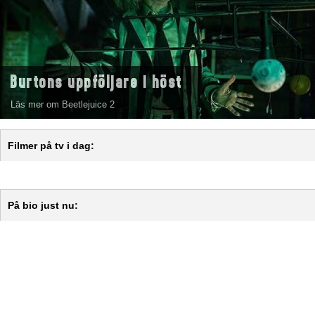
Burtons uppföljare i höst
Läs mer om Beetlejuice 2
Filmer på tv i dag:
På bio just nu: