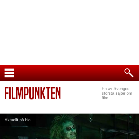
En av Sveriges
största sajter om
film.
Aktuellt på bio: