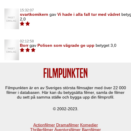
15:32:07
svartkomikern
gav
Vi hade i alla fall tur med vädret
bety
2,0
02:12:58
Borr
gav
Polisen som vägrade ge upp
betyget 3,0
Filmpunkten är en av Sveriges största filmsajter med över
22 000
filmer i databasen. Här kan du betygsätta filmer, samla de filmer
du sett på samma ställe och bygga upp din filmprofil.
© 2002-2023.
Actionfilmer
Dramafilmer
Komedier
Thrillerfilmer
Äventyrsfilmer
Barnfilmer