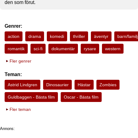
den som förut.
Genrer:
action
drama
komedi
thriller
äventyr
barn/familj
romantik
sci-fi
dokumentär
rysare
western
Fler genrer
Teman:
Astrid Lindgren
Dinosaurier
Hästar
Zombies
Guldbaggen - Bästa film
Oscar - Bästa film
Fler teman
Annons: