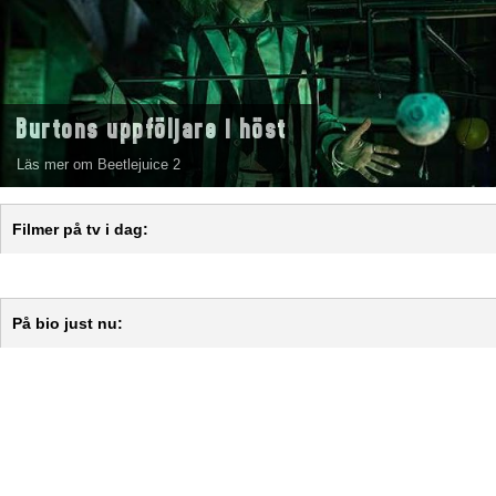
Burtons uppföljare i höst
Läs mer om Beetlejuice 2
Filmer på tv i dag:
På bio just nu: