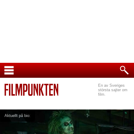
En av Sveriges
största sajter om
film.
Aktuellt på bio: