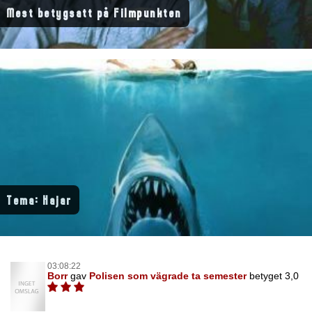
Mest betygsatt på Filmpunkten
Tema: Hajar
03:08:22
Borr
gav
Polisen som vägrade ta semester
betyget 3,0