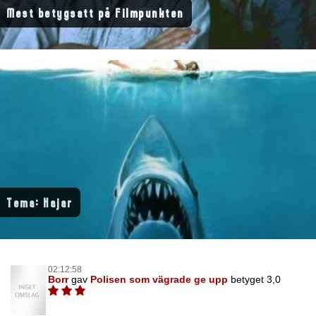
Mest betygsatt på Filmpunkten
Tema: Hajar
02:12:58
Borr
gav
Polisen som vägrade ge upp
betyget 3,0