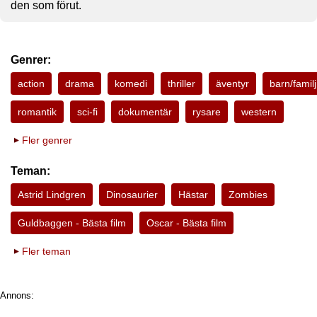
den som förut.
Genrer:
action
drama
komedi
thriller
äventyr
barn/familj
romantik
sci-fi
dokumentär
rysare
western
Fler genrer
Teman:
Astrid Lindgren
Dinosaurier
Hästar
Zombies
Guldbaggen - Bästa film
Oscar - Bästa film
Fler teman
Annons: