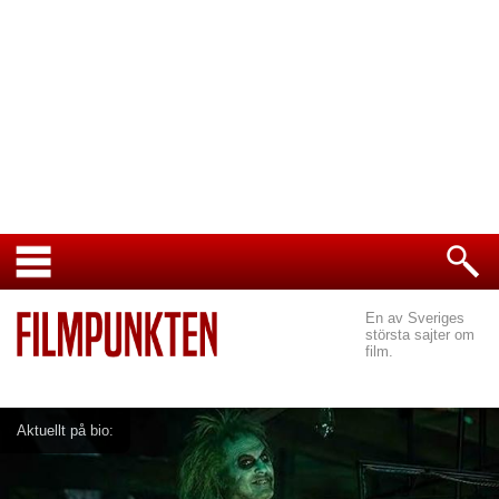
En av Sveriges
största sajter om
film.
Aktuellt på bio: