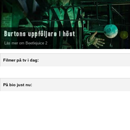
Burtons uppföljare i höst
Läs mer om Beetlejuice 2
Filmer på tv i dag:
På bio just nu: