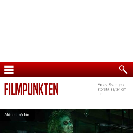
En av Sveriges
största sajter om
film.
Aktuellt på bio: