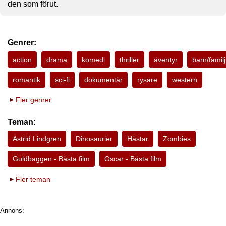
den som förut.
Genrer:
action
drama
komedi
thriller
äventyr
barn/familj
romantik
sci-fi
dokumentär
rysare
western
Fler genrer
Teman:
Astrid Lindgren
Dinosaurier
Hästar
Zombies
Guldbaggen - Bästa film
Oscar - Bästa film
Fler teman
Annons: