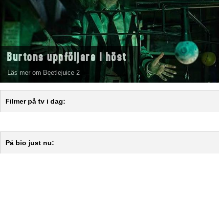
Burtons uppföljare i höst
Läs mer om Beetlejuice 2
Filmer på tv i dag:
På bio just nu: