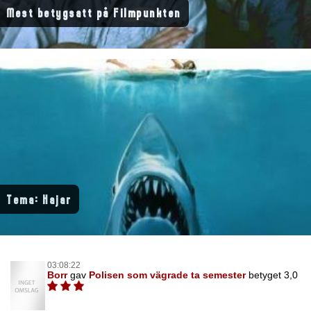
Mest betygsatt på Filmpunkten
Tema: Hajar
03:08:22
Borr
gav
Polisen som vägrade ta semester
betyget 3,0