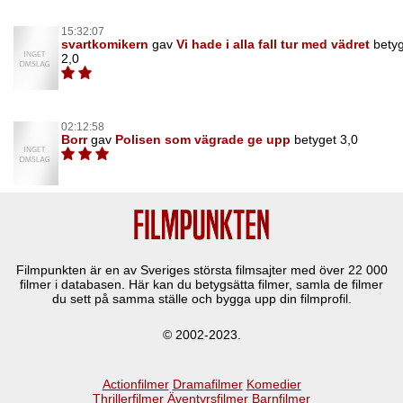
15:32:07
svartkomikern
gav
Vi hade i alla fall tur med vädret
bety
2,0
02:12:58
Borr
gav
Polisen som vägrade ge upp
betyget 3,0
Filmpunkten är en av Sveriges största filmsajter med över
22 000
filmer i databasen. Här kan du betygsätta filmer, samla de filmer
du sett på samma ställe och bygga upp din filmprofil.
© 2002-2023.
Actionfilmer
Dramafilmer
Komedier
Thrillerfilmer
Äventyrsfilmer
Barnfilmer