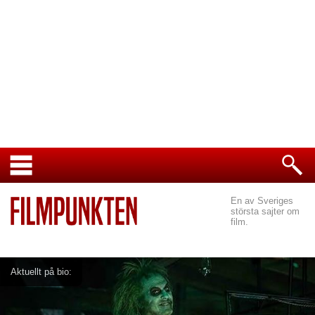
En av Sveriges
största sajter om
film.
Aktuellt på bio: