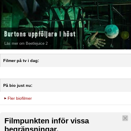
Burtons uppföljare i höst
Läs mer om Beetlejuice 2
Filmer på tv i dag:
På bio just nu:
Fler biofilmer
Filmpunkten inför vissa
begränsningar.