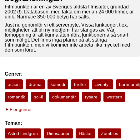
Filmpunkten är en av Sveriges äldsta filmsajter, grundad
2002 (!). Databasen, med fakta om mer än 24 000 filmer, är
unik. Närmare 350 000 betyg har satts.
Just nu genomför vi ett serverbyte. Vissa funktioner, t.ex.
möjligheten att bli ny medlem, har stängas av. Vår
förhoppning är att kunna återinföra funktionerna så snart
som möligt. Det finns inga planer på att stänga
Filmpunkten, men vi kommer inte arbeta lika mycket med
den som förut.
Genrer:
action
drama
komedi
thriller
äventyr
barn/familj
romantik
sci-fi
dokumentär
rysare
western
Fler genrer
Teman:
Astrid Lindgren
Dinosaurier
Hästar
Zombies