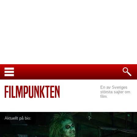
En av Sveriges
största sajter om
film.
Aktuellt på bio: