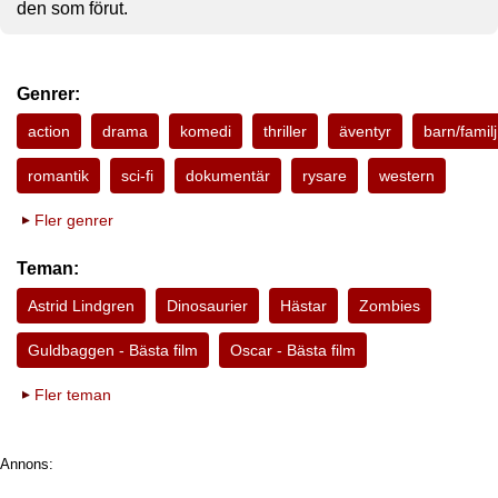
den som förut.
Genrer:
action
drama
komedi
thriller
äventyr
barn/familj
romantik
sci-fi
dokumentär
rysare
western
Fler genrer
Teman:
Astrid Lindgren
Dinosaurier
Hästar
Zombies
Guldbaggen - Bästa film
Oscar - Bästa film
Fler teman
Annons: