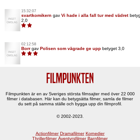
15:32:07
svartkomikern
gav
Vi hade i alla fall tur med vädret
bety
2,0
02:12:58
Borr
gav
Polisen som vägrade ge upp
betyget 3,0
Filmpunkten är en av Sveriges största filmsajter med över
22 000
filmer i databasen. Här kan du betygsätta filmer, samla de filmer
du sett på samma ställe och bygga upp din filmprofil.
© 2002-2023.
Actionfilmer
Dramafilmer
Komedier
Thrillerfilmer
Äventyrsfilmer
Barnfilmer