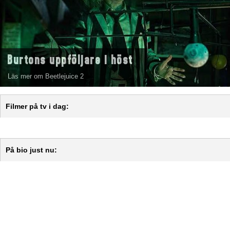
Burtons uppföljare i höst
Läs mer om Beetlejuice 2
Filmer på tv i dag:
På bio just nu: