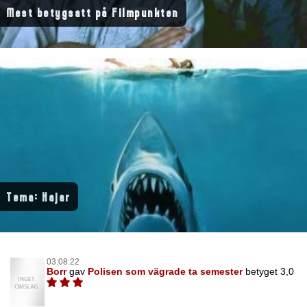
Mest betygsatt på Filmpunkten
Tema: Hajar
03:08:22
Borr
gav
Polisen som vägrade ta semester
betyget 3,0