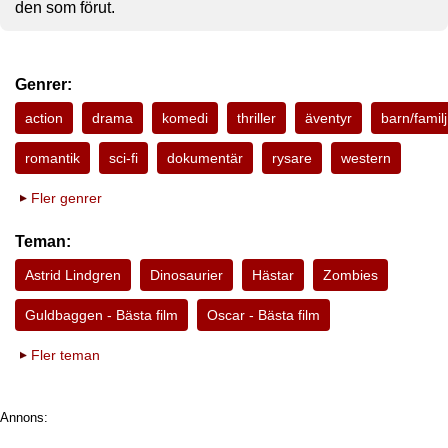
den som förut.
Genrer:
action
drama
komedi
thriller
äventyr
barn/familj
romantik
sci-fi
dokumentär
rysare
western
Fler genrer
Teman:
Astrid Lindgren
Dinosaurier
Hästar
Zombies
Guldbaggen - Bästa film
Oscar - Bästa film
Fler teman
Annons: