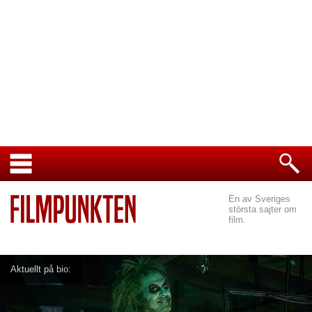
En av Sveriges
största sajter om
film.
Aktuellt på bio: