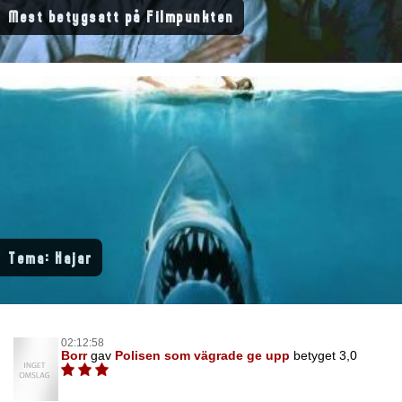
Mest betygsatt på Filmpunkten
Tema: Hajar
02:12:58
Borr
gav
Polisen som vägrade ge upp
betyget 3,0