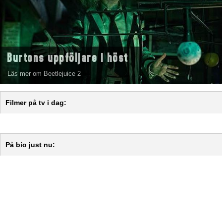
Burtons uppföljare i höst
Läs mer om Beetlejuice 2
Filmer på tv i dag:
På bio just nu: