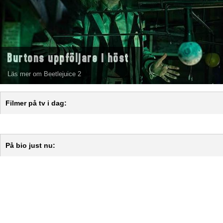
Burtons uppföljare i höst
Läs mer om Beetlejuice 2
Filmer på tv i dag:
På bio just nu: