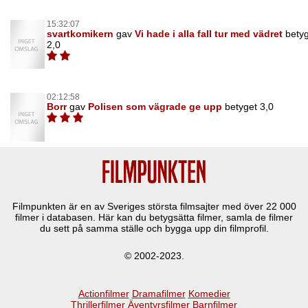
15:32:07
svartkomikern
gav
Vi hade i alla fall tur med vädret
bety
2,0
02:12:58
Borr
gav
Polisen som vägrade ge upp
betyget 3,0
Filmpunkten är en av Sveriges största filmsajter med över
22 000
filmer i databasen. Här kan du betygsätta filmer, samla de filmer
du sett på samma ställe och bygga upp din filmprofil.
© 2002-2023.
Actionfilmer
Dramafilmer
Komedier
Thrillerfilmer
Äventyrsfilmer
Barnfilmer