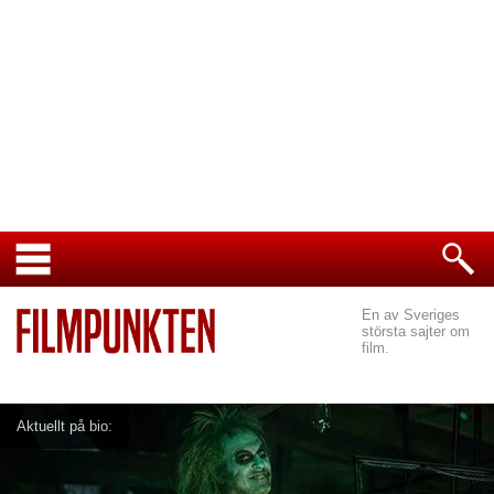
En av Sveriges
största sajter om
film.
Aktuellt på bio: