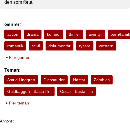
den som förut.
Genrer:
action
drama
komedi
thriller
äventyr
barn/familj
romantik
sci-fi
dokumentär
rysare
western
Fler genrer
Teman:
Astrid Lindgren
Dinosaurier
Hästar
Zombies
Guldbaggen - Bästa film
Oscar - Bästa film
Fler teman
Annons: