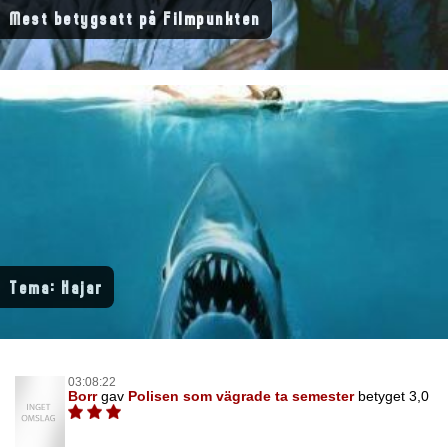
Mest betygsatt på Filmpunkten
Tema: Hajar
03:08:22
Borr
gav
Polisen som vägrade ta semester
betyget 3,0