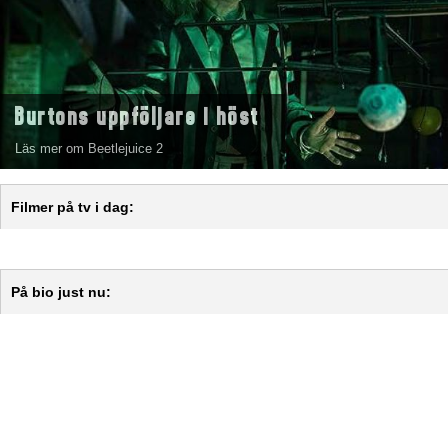
Burtons uppföljare i höst
Läs mer om Beetlejuice 2
Filmer på tv i dag:
På bio just nu: