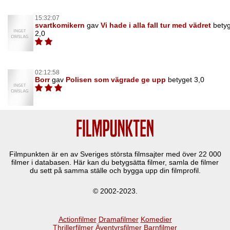
15:32:07
svartkomikern
gav
Vi hade i alla fall tur med vädret
bety
2,0
02:12:58
Borr
gav
Polisen som vägrade ge upp
betyget 3,0
Filmpunkten är en av Sveriges största filmsajter med över
22 000
filmer i databasen. Här kan du betygsätta filmer, samla de filmer
du sett på samma ställe och bygga upp din filmprofil.
© 2002-2023.
Actionfilmer
Dramafilmer
Komedier
Thrillerfilmer
Äventyrsfilmer
Barnfilmer