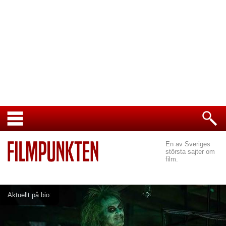
En av Sveriges
största sajter om
film.
Aktuellt på bio: