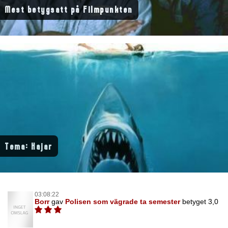
Mest betygsatt på Filmpunkten
Tema: Hajar
03:08:22
Borr
gav
Polisen som vägrade ta semester
betyget 3,0