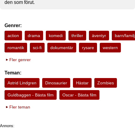
den som förut.
Genrer:
action
drama
komedi
thriller
äventyr
barn/familj
romantik
sci-fi
dokumentär
rysare
western
Fler genrer
Teman:
Astrid Lindgren
Dinosaurier
Hästar
Zombies
Guldbaggen - Bästa film
Oscar - Bästa film
Fler teman
Annons: