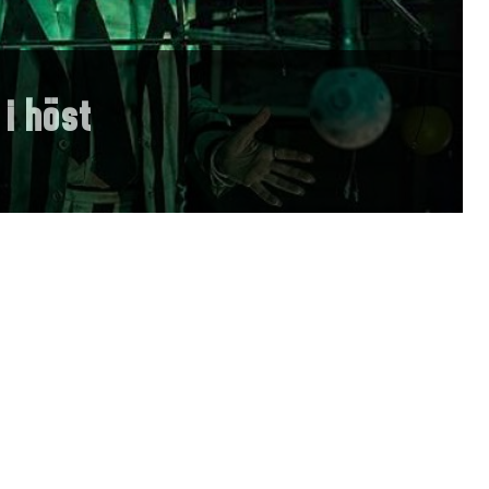
 i höst