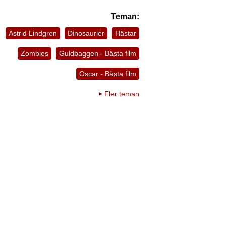
Teman:
Astrid Lindgren
Dinosaurier
Hästar
Zombies
Guldbaggen - Bästa film
Oscar - Bästa film
Fler teman