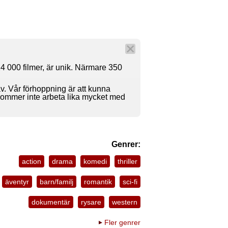
4 000 filmer, är unik. Närmare 350
av. Vår förhoppning är att kunna
 kommer inte arbeta lika mycket med
Genrer:
action
drama
komedi
thriller
äventyr
barn/familj
romantik
sci-fi
dokumentär
rysare
western
Fler genrer