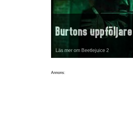
Burtons uppföljare
Läs mer om Beetlejuice 2
Annons: