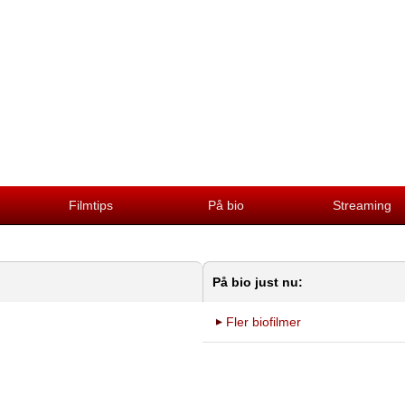
Filmtips
På bio
Streaming
På bio just nu:
Fler biofilmer