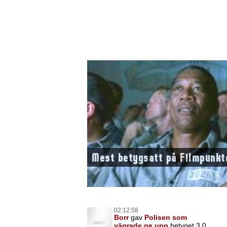
Mest betygsatt på Filmpunkt
02:12:58
Borr
gav
Polisen som
vägrade ge upp
betyget 3,0