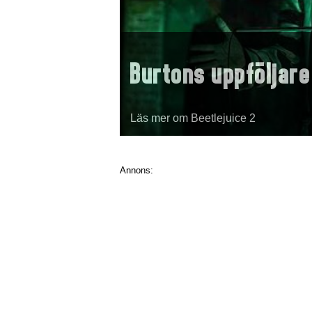
Burtons uppföljare
Läs mer om Beetlejuice 2
Annons: