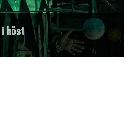
 i höst