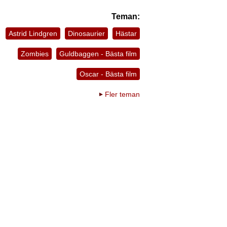
Teman:
Astrid Lindgren
Dinosaurier
Hästar
Zombies
Guldbaggen - Bästa film
Oscar - Bästa film
Fler teman