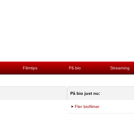
Filmtips
På bio
Streaming
På bio just nu:
Fler biofilmer