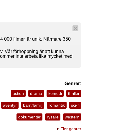
4 000 filmer, är unik. Närmare 350
av. Vår förhoppning är att kunna
 kommer inte arbeta lika mycket med
Genrer:
action
drama
komedi
thriller
äventyr
barn/familj
romantik
sci-fi
dokumentär
rysare
western
Fler genrer