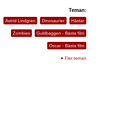
Teman:
Astrid Lindgren
Dinosaurier
Hästar
Zombies
Guldbaggen - Bästa film
Oscar - Bästa film
Fler teman