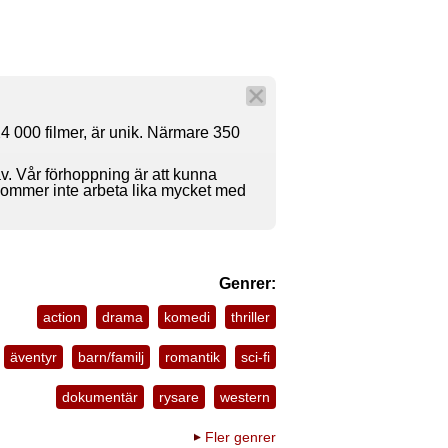
4 000 filmer, är unik. Närmare 350
av. Vår förhoppning är att kunna
 kommer inte arbeta lika mycket med
Genrer:
action
drama
komedi
thriller
äventyr
barn/familj
romantik
sci-fi
dokumentär
rysare
western
Fler genrer