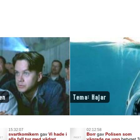
en
Tema: Hajar
15:32:07
02:12:58
svartkomikern
gav
Vi hade i
Borr
gav
Polisen som
alla fall tur med vädret
vägrade ge upp
betyget 3