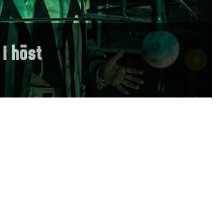
 i höst