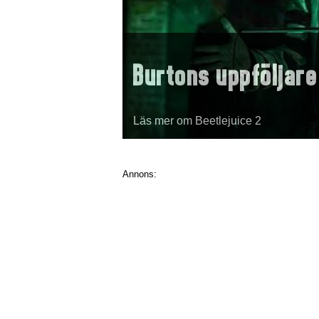
Burtons uppföljare
Läs mer om Beetlejuice 2
Annons: