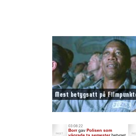
Mest betygsatt på Filmpunkt
03:08:22
Borr
gav
Polisen som
vägrade ta semester
betyget