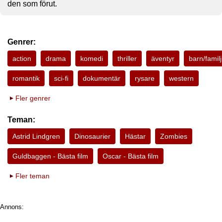
den som förut.
Genrer:
action
drama
komedi
thriller
äventyr
barn/familj
romantik
sci-fi
dokumentär
rysare
western
Fler genrer
Teman:
Astrid Lindgren
Dinosaurier
Hästar
Zombies
Guldbaggen - Bästa film
Oscar - Bästa film
Fler teman
Annons: