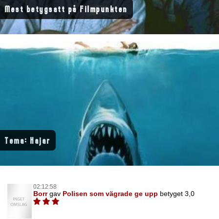
Mest betygsatt på Filmpunkten
Tema: Hajar
02:12:58
Borr
gav
Polisen som vägrade ge upp
betyget 3,0