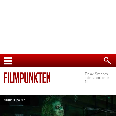
En av Sveriges
största sajter om
film.
Aktuellt på bio: