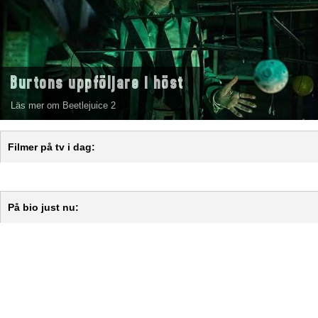
Burtons uppföljare i höst
Läs mer om Beetlejuice 2
Filmer på tv i dag:
På bio just nu: