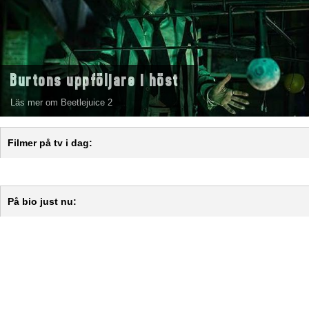
Burtons uppföljare i höst
Läs mer om Beetlejuice 2
Filmer på tv i dag:
På bio just nu: