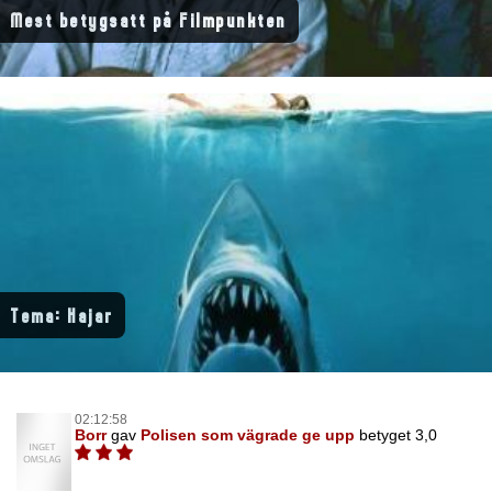
Mest betygsatt på Filmpunkten
Tema: Hajar
02:12:58
Borr
gav
Polisen som vägrade ge upp
betyget 3,0