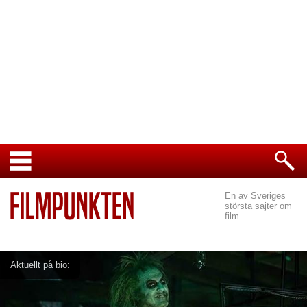
En av Sveriges
största sajter om
film.
Aktuellt på bio: