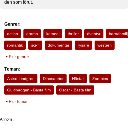
den som förut.
Genrer:
action
drama
komedi
thriller
äventyr
barn/familj
romantik
sci-fi
dokumentär
rysare
western
Fler genrer
Teman:
Astrid Lindgren
Dinosaurier
Hästar
Zombies
Guldbaggen - Bästa film
Oscar - Bästa film
Fler teman
Annons: