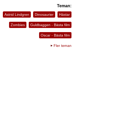
Teman:
Astrid Lindgren
Dinosaurier
Hästar
Zombies
Guldbaggen - Bästa film
Oscar - Bästa film
Fler teman