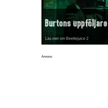
Burtons uppföljare
Läs mer om Beetlejuice 2
Annons: