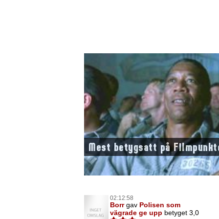
Mest betygsatt på Filmpunkt
02:12:58
Borr
gav
Polisen som
vägrade ge upp
betyget 3,0