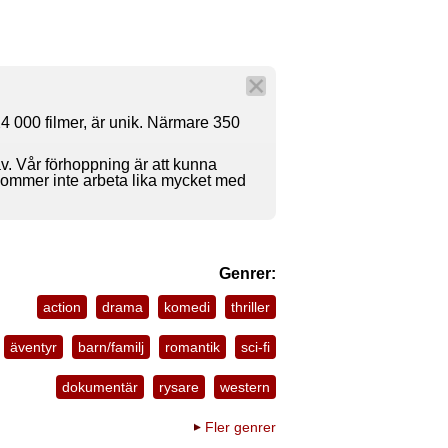
4 000 filmer, är unik. Närmare 350
av. Vår förhoppning är att kunna
 kommer inte arbeta lika mycket med
Genrer:
action
drama
komedi
thriller
äventyr
barn/familj
romantik
sci-fi
dokumentär
rysare
western
Fler genrer