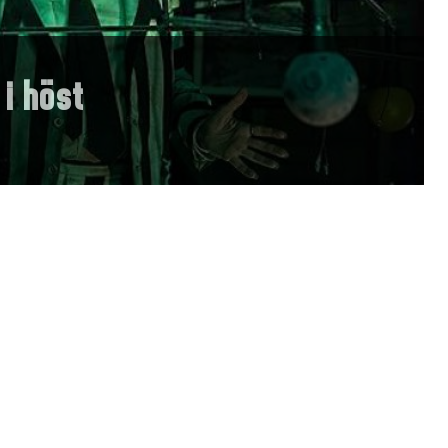
 i höst