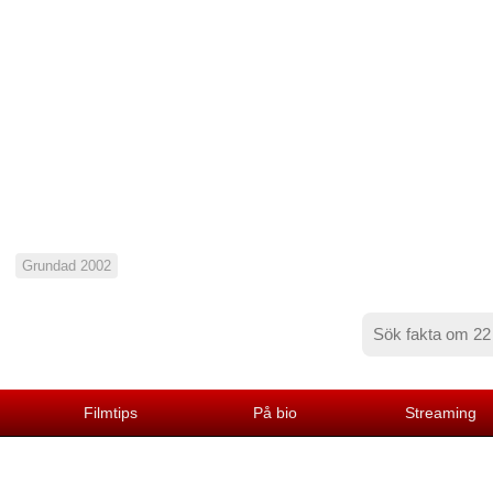
Grundad 2002
Filmtips
På bio
Streaming