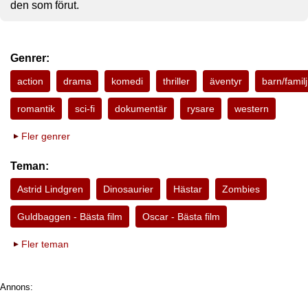
den som förut.
Genrer:
action
drama
komedi
thriller
äventyr
barn/familj
romantik
sci-fi
dokumentär
rysare
western
Fler genrer
Teman:
Astrid Lindgren
Dinosaurier
Hästar
Zombies
Guldbaggen - Bästa film
Oscar - Bästa film
Fler teman
Annons: