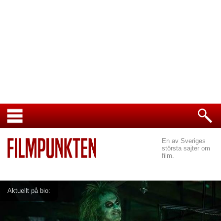
En av Sveriges
största sajter om
film.
Aktuellt på bio: