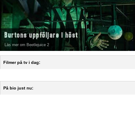
Burtons uppföljare i höst
Läs mer om Beetlejuice 2
Filmer på tv i dag:
På bio just nu: