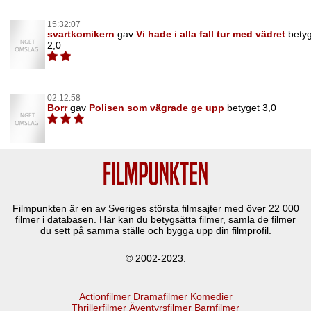
15:32:07
svartkomikern
gav
Vi hade i alla fall tur med vädret
bety
2,0
02:12:58
Borr
gav
Polisen som vägrade ge upp
betyget 3,0
Filmpunkten är en av Sveriges största filmsajter med över
22 000
filmer i databasen. Här kan du betygsätta filmer, samla de filmer
du sett på samma ställe och bygga upp din filmprofil.
© 2002-2023.
Actionfilmer
Dramafilmer
Komedier
Thrillerfilmer
Äventyrsfilmer
Barnfilmer