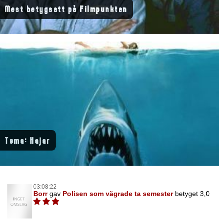
Mest betygsatt på Filmpunkten
Tema: Hajar
03:08:22
Borr
gav
Polisen som vägrade ta semester
betyget 3,0