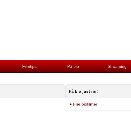
Filmtips
På bio
Streaming
På bio just nu:
Fler biofilmer