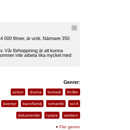
4 000 filmer, är unik. Närmare 350
av. Vår förhoppning är att kunna
 kommer inte arbeta lika mycket med
Genrer:
action
drama
komedi
thriller
äventyr
barn/familj
romantik
sci-fi
dokumentär
rysare
western
Fler genrer