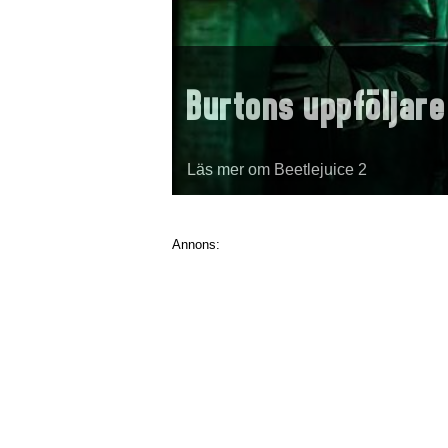
Burtons uppföljare
Läs mer om Beetlejuice 2
Annons: