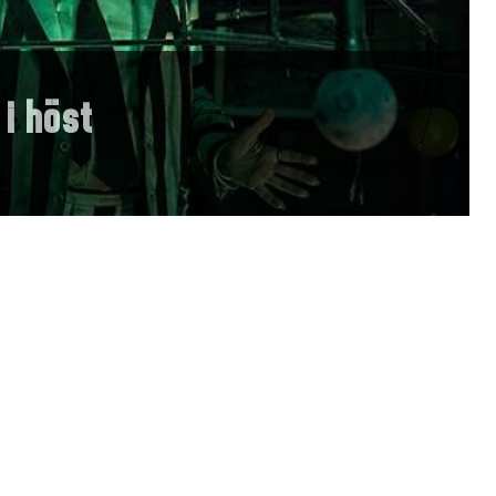
 i höst