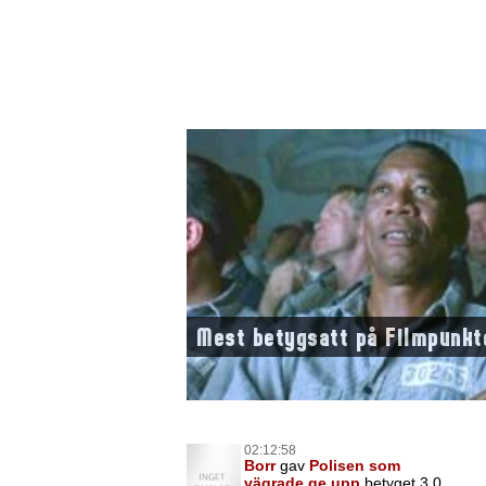
Mest betygsatt på Filmpunkt
02:12:58
Borr
gav
Polisen som
vägrade ge upp
betyget 3,0