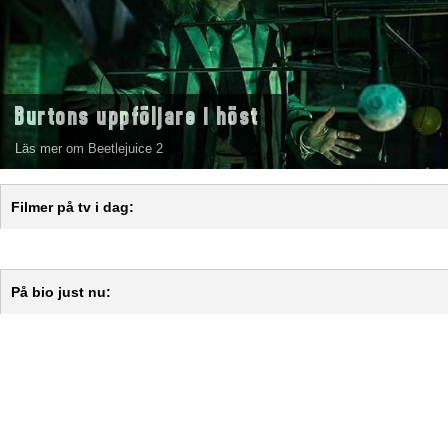
Burtons uppföljare i höst
Läs mer om Beetlejuice 2
Filmer på tv i dag:
På bio just nu: