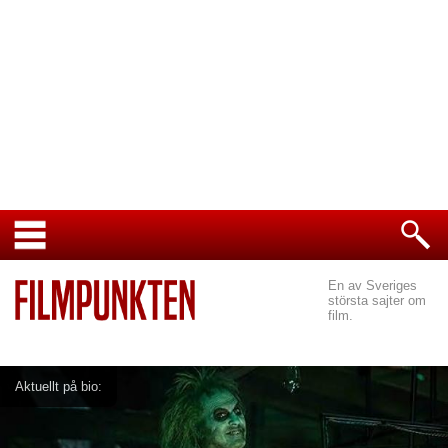
En av Sveriges
största sajter om
film.
Aktuellt på bio: