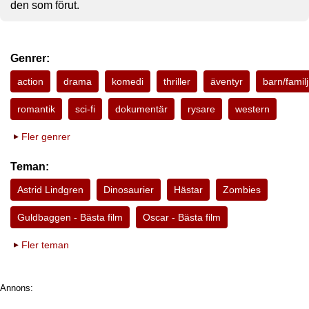
den som förut.
Genrer:
action
drama
komedi
thriller
äventyr
barn/familj
romantik
sci-fi
dokumentär
rysare
western
Fler genrer
Teman:
Astrid Lindgren
Dinosaurier
Hästar
Zombies
Guldbaggen - Bästa film
Oscar - Bästa film
Fler teman
Annons: