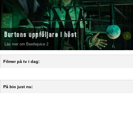
Burtons uppföljare i höst
Läs mer om Beetlejuice 2
Filmer på tv i dag:
På bio just nu: