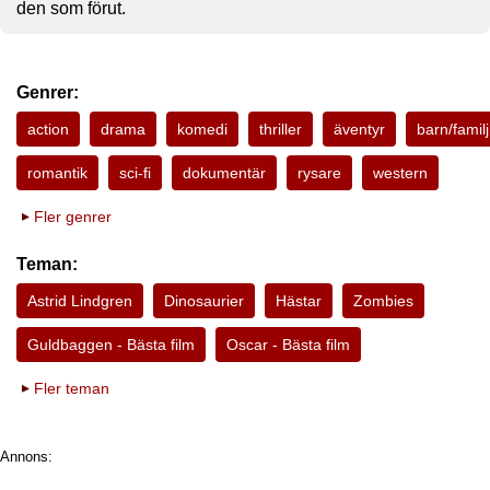
den som förut.
Genrer:
action
drama
komedi
thriller
äventyr
barn/familj
romantik
sci-fi
dokumentär
rysare
western
Fler genrer
Teman:
Astrid Lindgren
Dinosaurier
Hästar
Zombies
Guldbaggen - Bästa film
Oscar - Bästa film
Fler teman
Annons: