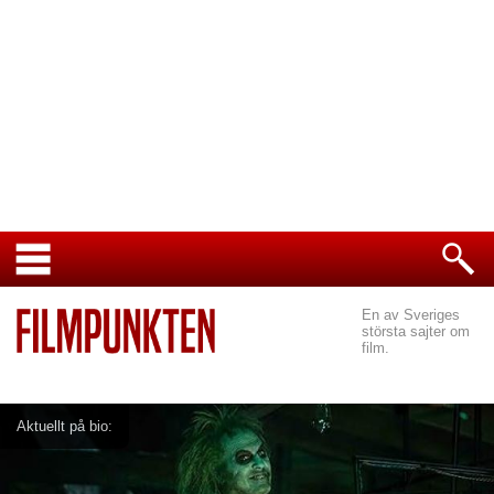
En av Sveriges
största sajter om
film.
Aktuellt på bio: