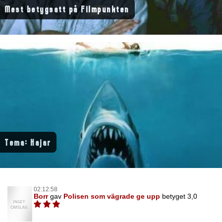
Mest betygsatt på Filmpunkten
Tema: Hajar
02:12:58
Borr
gav
Polisen som vägrade ge upp
betyget 3,0