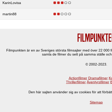
KarinLovisa
martin88
Filmpunkten är en av Sveriges största filmsajter med över
22 000
f
samla de filmer du sett på samma ställe och 
© 2002-2023.
Actionfilmer
Dramafilmer
K
Thrillerfilmer
Äventyrsfilmer
B
Den här sajten använder sig av cookies för att förb
Sitemap