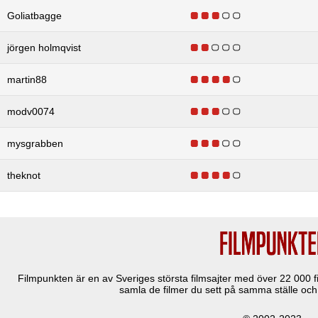
Goliatbagge
jörgen holmqvist
martin88
modv0074
mysgrabben
theknot
Filmpunkten är en av Sveriges största filmsajter med över
22 000
f
samla de filmer du sett på samma ställe och 