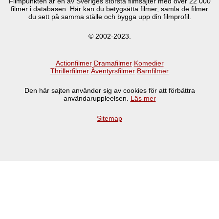
Filmpunkten är en av Sveriges största filmsajter med över
22 000
filmer i databasen. Här kan du betygsätta filmer, samla de filmer
du sett på samma ställe och bygga upp din filmprofil.
© 2002-2023.
Actionfilmer
Dramafilmer
Komedier
Thrillerfilmer
Äventyrsfilmer
Barnfilmer
Den här sajten använder sig av cookies för att förbättra
användaruppleelsen.
Läs mer
Sitemap