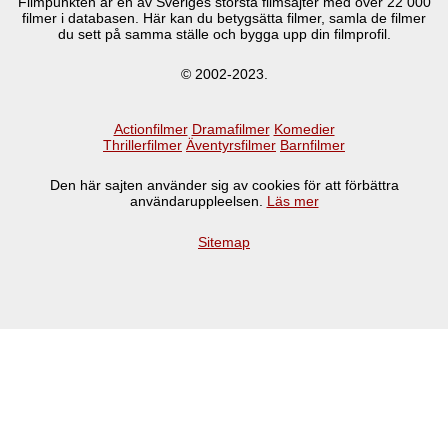
Filmpunkten är en av Sveriges största filmsajter med över
22 000
filmer i databasen. Här kan du betygsätta filmer, samla de filmer
du sett på samma ställe och bygga upp din filmprofil.
© 2002-2023.
Actionfilmer
Dramafilmer
Komedier
Thrillerfilmer
Äventyrsfilmer
Barnfilmer
Den här sajten använder sig av cookies för att förbättra
användaruppleelsen.
Läs mer
Sitemap