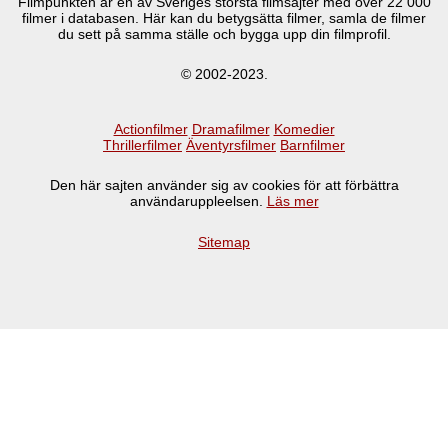
Filmpunkten är en av Sveriges största filmsajter med över
22 000
filmer i databasen. Här kan du betygsätta filmer, samla de filmer
du sett på samma ställe och bygga upp din filmprofil.
© 2002-2023.
Actionfilmer
Dramafilmer
Komedier
Thrillerfilmer
Äventyrsfilmer
Barnfilmer
Den här sajten använder sig av cookies för att förbättra
användaruppleelsen.
Läs mer
Sitemap