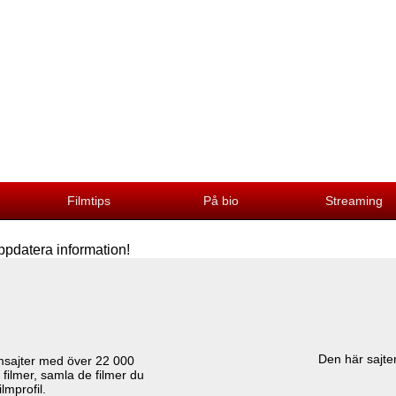
Filmtips
På bio
Streaming
ppdatera information!
Den här sajten
lmsajter med över
22 000
 filmer, samla de filmer du
lmprofil.