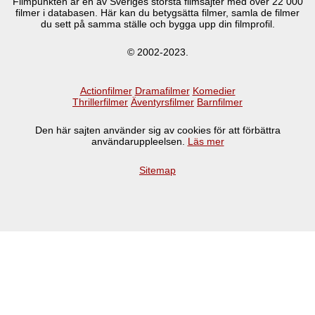
Filmpunkten är en av Sveriges största filmsajter med över
22 000
filmer i databasen. Här kan du betygsätta filmer, samla de filmer
du sett på samma ställe och bygga upp din filmprofil.
© 2002-2023.
Actionfilmer
Dramafilmer
Komedier
Thrillerfilmer
Äventyrsfilmer
Barnfilmer
Den här sajten använder sig av cookies för att förbättra
användaruppleelsen.
Läs mer
Sitemap