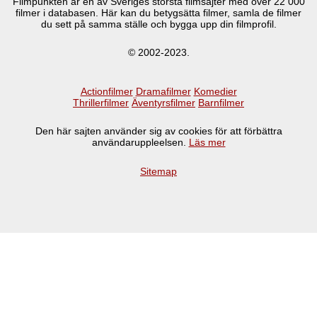
Filmpunkten är en av Sveriges största filmsajter med över
22 000
filmer i databasen. Här kan du betygsätta filmer, samla de filmer
du sett på samma ställe och bygga upp din filmprofil.
© 2002-2023.
Actionfilmer
Dramafilmer
Komedier
Thrillerfilmer
Äventyrsfilmer
Barnfilmer
Den här sajten använder sig av cookies för att förbättra
användaruppleelsen.
Läs mer
Sitemap