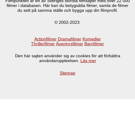
Filmpunkten är en av Sveriges största filmsajter med över
22 000
filmer i databasen. Här kan du betygsätta filmer, samla de filmer
du sett på samma ställe och bygga upp din filmprofil.
© 2002-2023.
Actionfilmer
Dramafilmer
Komedier
Thrillerfilmer
Äventyrsfilmer
Barnfilmer
Den här sajten använder sig av cookies för att förbättra
användaruppleelsen.
Läs mer
Sitemap