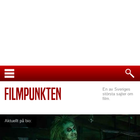
En av Sveriges
största sajter om
film.
Aktuellt på bio: