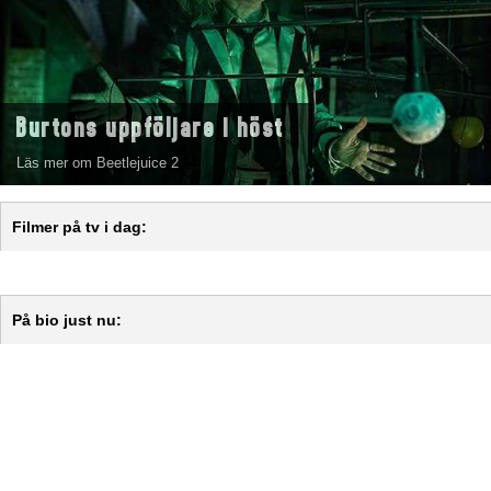
Burtons uppföljare i höst
Läs mer om Beetlejuice 2
Filmer på tv i dag:
På bio just nu: