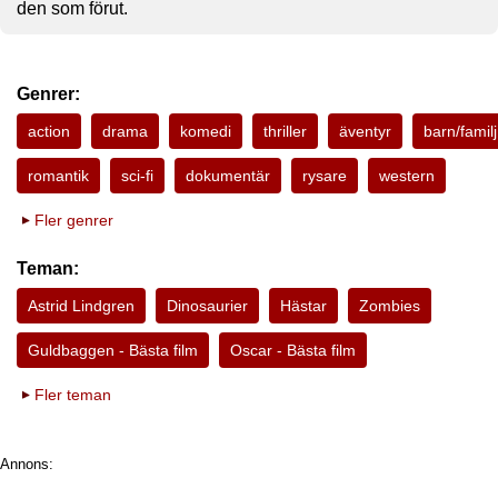
den som förut.
Genrer:
action
drama
komedi
thriller
äventyr
barn/familj
romantik
sci-fi
dokumentär
rysare
western
Fler genrer
Teman:
Astrid Lindgren
Dinosaurier
Hästar
Zombies
Guldbaggen - Bästa film
Oscar - Bästa film
Fler teman
Annons: