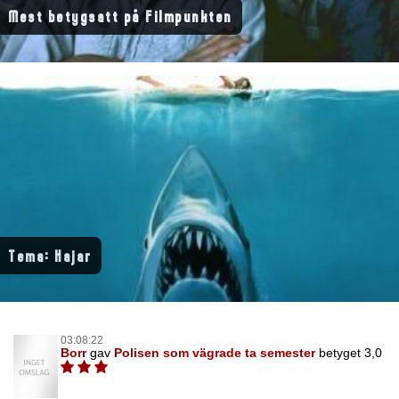
Mest betygsatt på Filmpunkten
Tema: Hajar
03:08:22
Borr
gav
Polisen som vägrade ta semester
betyget 3,0