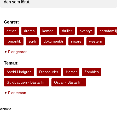
den som förut.
Genrer:
action
drama
komedi
thriller
äventyr
barn/familj
romantik
sci-fi
dokumentär
rysare
western
Fler genrer
Teman:
Astrid Lindgren
Dinosaurier
Hästar
Zombies
Guldbaggen - Bästa film
Oscar - Bästa film
Fler teman
Annons: