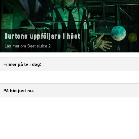
Burtons uppföljare i höst
Läs mer om Beetlejuice 2
Filmer på tv i dag:
På bio just nu: