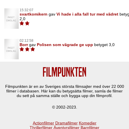
15:32:07
svartkomikern
gav
Vi hade i alla fall tur med vädret
bety
2,0
02:12:58
Borr
gav
Polisen som vägrade ge upp
betyget 3,0
Filmpunkten är en av Sveriges största filmsajter med över
22 000
filmer i databasen. Här kan du betygsätta filmer, samla de filmer
du sett på samma ställe och bygga upp din filmprofil.
© 2002-2023.
Actionfilmer
Dramafilmer
Komedier
Thrillerfilmer
Äventyrsfilmer
Barnfilmer