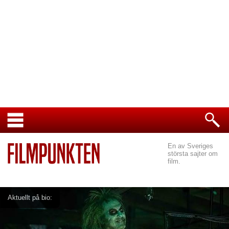
En av Sveriges
största sajter om
film.
Aktuellt på bio: