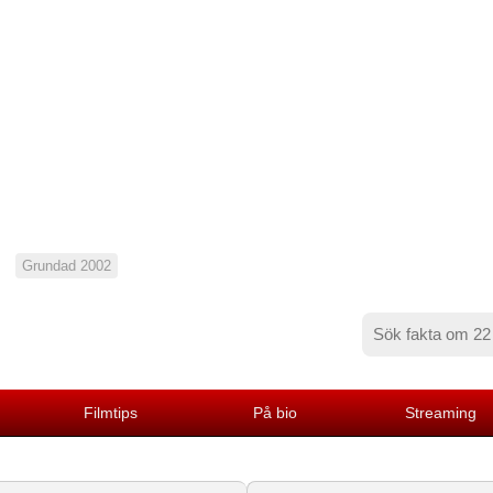
Grundad 2002
Filmtips
På bio
Streaming