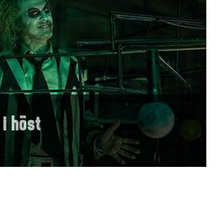
 i höst