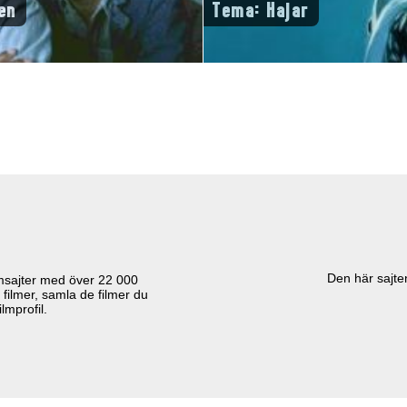
en
Tema: Hajar
Den här sajten
lmsajter med över
22 000
 filmer, samla de filmer du
lmprofil.