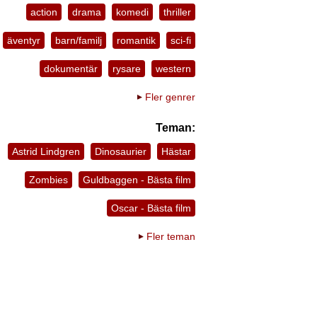
action
drama
komedi
thriller
äventyr
barn/familj
romantik
sci-fi
dokumentär
rysare
western
Fler genrer
Teman:
Astrid Lindgren
Dinosaurier
Hästar
Zombies
Guldbaggen - Bästa film
Oscar - Bästa film
Fler teman