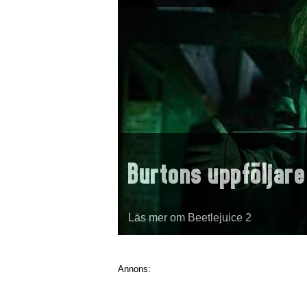
Burtons uppföljare
Läs mer om Beetlejuice 2
Annons: