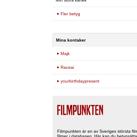
Min stora kärlek
Fler betyg
Mina kontaker
Majk
Raceai
yourbirthdaypresent
Filmpunkten är en av Sveriges största fi
filmer i databasen. Här kan du betygsätta