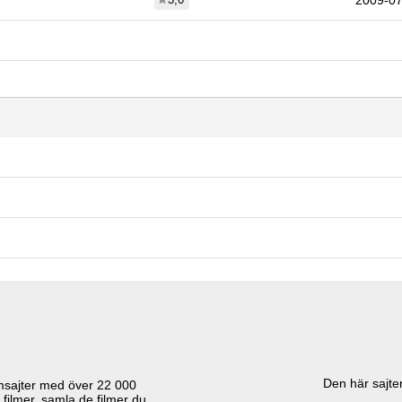
2009-07
Den här sajten
lmsajter med över
22 000
 filmer, samla de filmer du