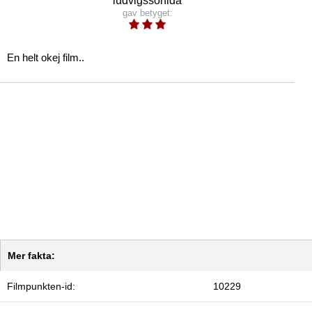
ludvigssonida
gav betyget:
En helt okej film..
Mer fakta:
Filmpunkten-id:
10229