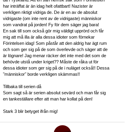
har inträffat är än idag helt ofattbart! Nazister är
verkligen riktigt vidriga de. De är en av de absolut
vidrigaste (om inte rent av de vidrigaste) människor
som vandrat på jorden! Fy för dem säger jag bara!
En sak till som också gör mig väldigt upprörd och får
mig att må illa är alla dessa idioter som förnekar
Förintelsen idag! Som påstår att den aldrig har ägt rum
och som ger sig på de som överlevde och säger att de
är lögnare! Jag menar räcker det inte med det som de
behövde utstå under kriget?? Måste de råka ut för
dessa idioter som ger sig på de i nuläget också!! Dessa
"människor" borde verkligen skämmas!!
Tillbaka till serien då
Som sagt så är serien absolut sevärd och man får sig
en tankeställare efter att man har kollat på den!
Stark 3 blir betyget ifrån mig!